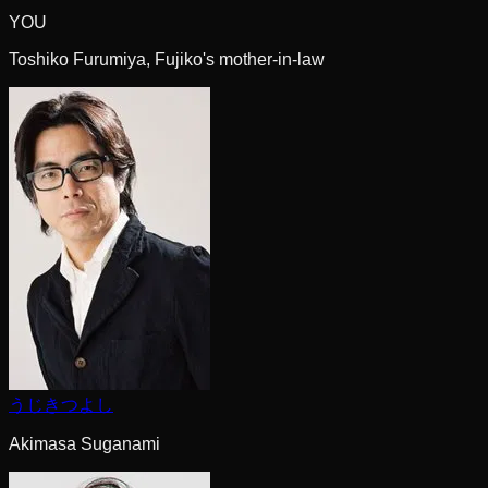
YOU
Toshiko Furumiya, Fujiko's mother-in-law
うじきつよし
Akimasa Suganami