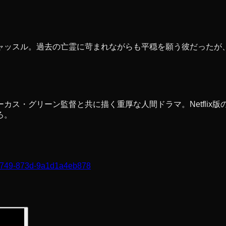
ャッスル。過去の亡霊に苛まれながらも平穏を願う彼だったが
カス・グリーン監督と共に描く重厚な人間ドラマ。Netflix
ろ。
9-4749-873d-9a1d1a4eb878