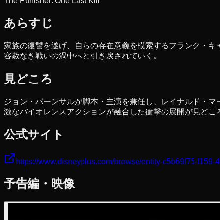
The Punisher: One Last Kill
あらすじ
家族の復讐を遂げ、自らの存在意義を模索するフランク・キ
容赦なき戦いの渦中へと引き戻されていく。
見どころ
ジョン・バーンサルが脚本・主演を兼任し、レイナルド・マー
激なバイオレンスアクションが融合した衝撃の展開が見どこ
公式サイト
https://www.disneyplus.com/browse/entity-c5b69f75-f15
予告編・映像