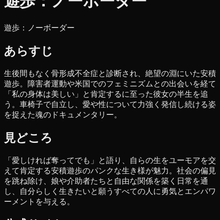
遊歩：ノーボーダー
遊歩：ノーボーダー
あらすじ
生後間もなく骨形成不全症と診断され、絶望の淵にいた安積
遊歩。障害者運動や米国でのフェミニズムとの出会いを経て
「私の身体は美しい」と肯定するに至った彼女の半生を追
う。車椅子で自立し、愛や性について力強く発信し続ける姿
を捉えた魂のドキュメンタリー。
見どころ
「愛しければ奪ってでも」と語り、自らの生をユーモアを交
えて肯定する安積遊歩のパンクな生き様が魅力。社会の偏見
を跳ね除け、娘や介助者たちと自由な関係を築く日常を通
し、自分らしく生きたいと願うすべての人に勇気とエンパワ
ーメントを与える。