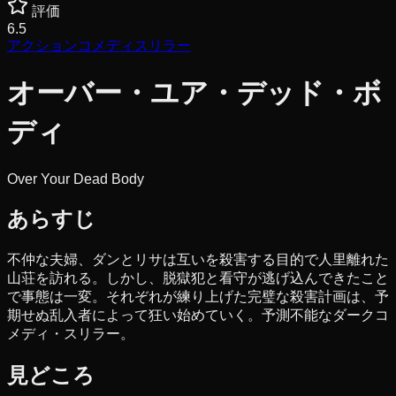
評価
6.5
アクション
コメディ
スリラー
オーバー・ユア・デッド・ボ
ディ
Over Your Dead Body
あらすじ
不仲な夫婦、ダンとリサは互いを殺害する目的で人里離れた
山荘を訪れる。しかし、脱獄犯と看守が逃げ込んできたこと
で事態は一変。それぞれが練り上げた完璧な殺害計画は、予
期せぬ乱入者によって狂い始めていく。予測不能なダークコ
メディ・スリラー。
見どころ