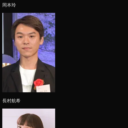
岡本玲
長村航希