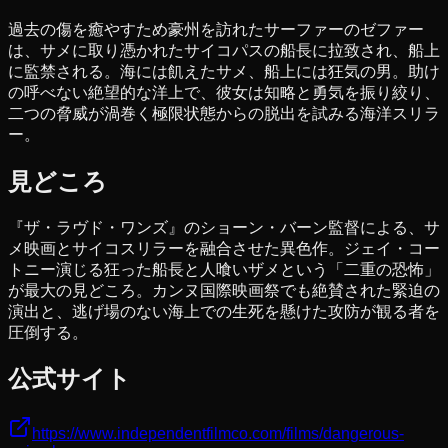
過去の傷を癒やすため豪州を訪れたサーファーのゼファー
は、サメに取り憑かれたサイコパスの船長に拉致され、船上
に監禁される。海には飢えたサメ、船上には狂気の男。助け
の呼べない絶望的な洋上で、彼女は知略と勇気を振り絞り、
二つの脅威が渦巻く極限状態からの脱出を試みる海洋スリラ
ー。
見どころ
『ザ・ラヴド・ワンズ』のショーン・バーン監督による、サ
メ映画とサイコスリラーを融合させた異色作。ジェイ・コー
トニー演じる狂った船長と人喰いザメという「二重の恐怖」
が最大の見どころ。カンヌ国際映画祭でも絶賛された緊迫の
演出と、逃げ場のない海上での生死を懸けた攻防が観る者を
圧倒する。
公式サイト
https://www.independentfilmco.com/films/dangerous-