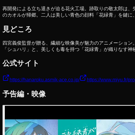
再開発による立ち退きが迫る花火工場。跡取りの敬太郎は、
のカオルが帰郷。二人は美しい青色の顔料「花緑青」を鍵に
見どころ
四宮義俊監督が贈る、繊細な映像美が魅力のアニメーション
「シュハリ」と、美しくも毒を持つ「花緑青」が織りなす神
公式サイト
https://hanaroku.asmik-ace.co.jp/
https://www.miyu.fr/p
予告編・映像