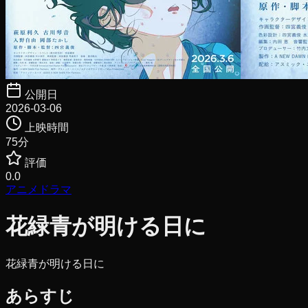
公開日
2026-03-06
上映時間
75
分
評価
0.0
アニメ
ドラマ
花緑青が明ける日に
花緑青が明ける日に
あらすじ