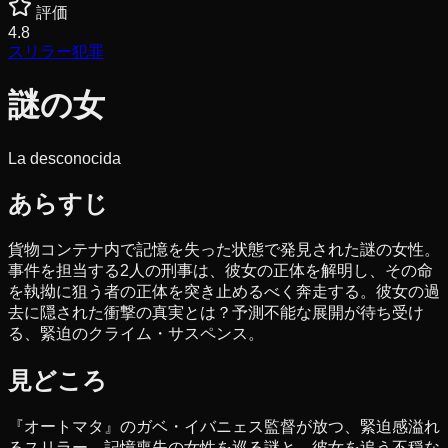
評価
4.8
スリラー
犯罪
謎の女
La desconocida
あらすじ
貨物コンテナ内で記憶を失った状態で発見された謎の女性。
事件を担当する2人の刑事は、彼女の正体を解明し、その命
を執拗に狙う者の正体を突き止めるべく奔走する。彼女の過
去に隠された衝撃の真実とは？予測不能な展開が待ち受け
る、緊迫のクライム・サスペンス。
見どころ
『オートマタ』のガベ・イバニェス監督が放つ、緊迫感溢れ
るスリラー。記憶喪失の女性を巡る謎と、彼女を追う不穏な