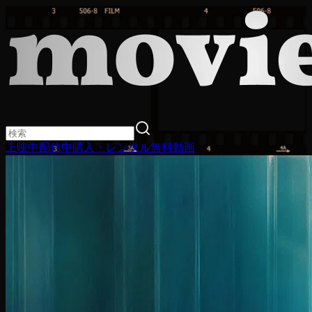
上映中
配信中
購入・レンタル
無料動画