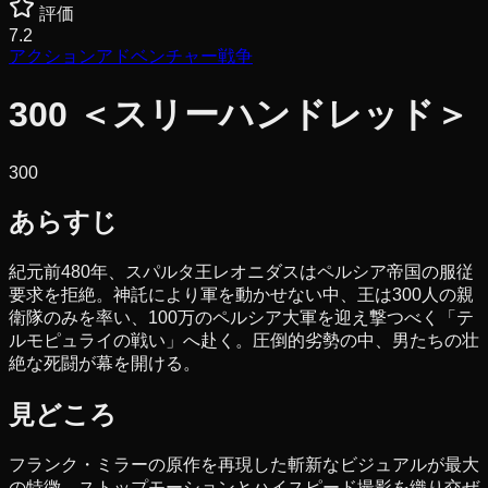
評価
7.2
アクション
アドベンチャー
戦争
300 ＜スリーハンドレッド＞
300
あらすじ
紀元前480年、スパルタ王レオニダスはペルシア帝国の服従
要求を拒絶。神託により軍を動かせない中、王は300人の親
衛隊のみを率い、100万のペルシア大軍を迎え撃つべく「テ
ルモピュライの戦い」へ赴く。圧倒的劣勢の中、男たちの壮
絶な死闘が幕を開ける。
見どころ
フランク・ミラーの原作を再現した斬新なビジュアルが最大
の特徴。ストップモーションとハイスピード撮影を織り交ぜ