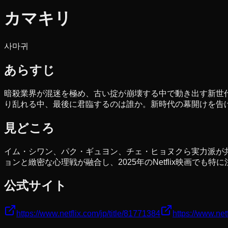
カマキリ
사마귀
あらすじ
暗殺業界が混迷を極め、古い掟が崩壊する中で動き出す新世
り乱れる中、最後に君臨するのは誰か。新時代の幕開けを告
見どころ
イム・シワン、パク・ギュヨン、チェ・ヒョヌクら実力派が
ョンと緻密な心理戦が融合し、2025年のNetflix映画でも
公式サイト
https://www.netflix.com/jp/title/81771384
https://www.net