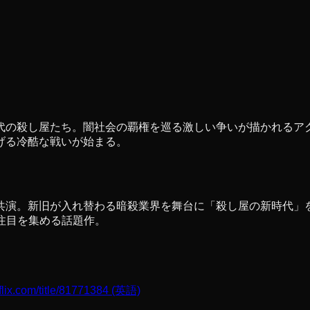
代の殺し屋たち。闇社会の覇権を巡る激しい争いが描かれるア
げる冷酷な戦いが始まる。
共演。新旧が入れ替わる暗殺業界を舞台に「殺し屋の新時代」
特に注目を集める話題作。
flix.com/title/81771384
(英語)