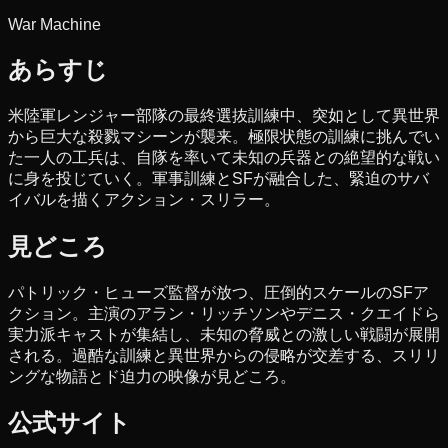
War Machine
あらすじ
米陸軍レンジャー部隊の最終選抜訓練中、突如として異世界
から巨大な殺戮マシーンが襲来。極限状態の訓練に挑んでい
た一人の工兵は、自隊を率いて未知の兵器との絶望的な戦い
に身を投じていく。軍事訓練とSFが融合した、緊迫のサバ
イバルを描くアクション・スリラー。
見どころ
パトリック・ヒューズ監督が放つ、圧倒的スケールのSFア
クション。主演のアラン・リッチソンやデニス・クエイドら
実力派キャストが集結し、未知の脅威との激しい戦闘が展開
される。過酷な訓練と異世界からの侵略が交差する、スリリ
ングな物語とド迫力の映像が見どころ。
公式サイト