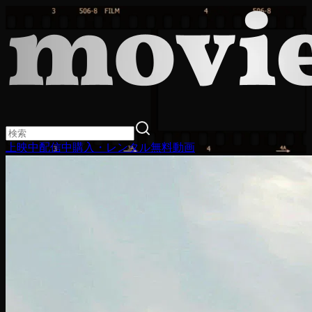
上映中
配信中
購入・レンタル
無料動画