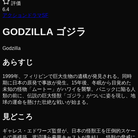
評価
6.4
アクション
ドラマ
SF
GODZILLA ゴジラ
Godzilla
あらすじ
1999年、フィリピンで巨大生物の遺構が発見される。同時
期に日本の原発で事故が発生。15年後、冬眠から目覚めた
未知の怪物「ムートー」がハワイを襲撃。パニックに陥る人
類の前に、伝説の巨大怪獣「ゴジラ」がついに姿を現し、地
球の運命を懸けた壮絶な戦いが始まる。
見どころ
ギャレス・エドワーズ監督が、日本の怪獣王を圧倒的スケー
ルで再構築。渡辺謙ら豪華キャストが集結し、怪獣の脅威に