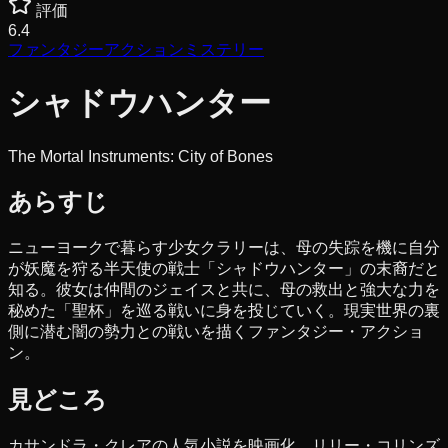
評価
6.4
ファンタジー
アクション
ミステリー
シャドウハンター
The Mortal Instruments: City of Bones
あらすじ
ニューヨークで暮らす少女クラリーは、母の失踪を機に自分
が妖魔を狩る半天使の戦士「シャドウハンター」の末裔だと
知る。彼女は仲間のジェイスと共に、母の救出と強大な力を
秘めた「聖杯」を巡る戦いに身を投じていく。現実世界の裏
側に潜む闇の勢力との戦いを描くファンタジー・アクショ
ン。
見どころ
カサンドラ・クレアの人気小説を映画化。リリー・コリンズ