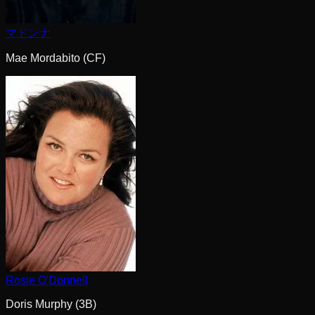
マドンナ
Mae Mordabito (CF)
Rosie O'Donnell
Doris Murphy (3B)