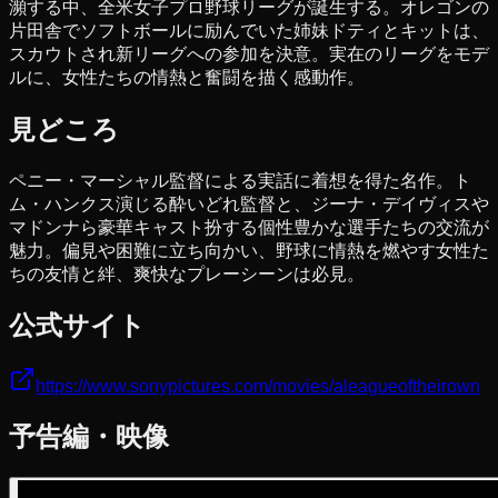
瀕する中、全米女子プロ野球リーグが誕生する。オレゴンの
片田舎でソフトボールに励んでいた姉妹ドティとキットは、
スカウトされ新リーグへの参加を決意。実在のリーグをモデ
ルに、女性たちの情熱と奮闘を描く感動作。
見どころ
ペニー・マーシャル監督による実話に着想を得た名作。ト
ム・ハンクス演じる酔いどれ監督と、ジーナ・デイヴィスや
マドンナら豪華キャスト扮する個性豊かな選手たちの交流が
魅力。偏見や困難に立ち向かい、野球に情熱を燃やす女性た
ちの友情と絆、爽快なプレーシーンは必見。
公式サイト
https://www.sonypictures.com/movies/aleagueoftheirown
予告編・映像