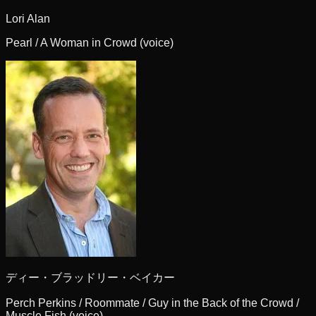
Lori Alan
Pearl / A Woman in Crowd (voice)
ディー・ブラッドリー・ベイカー
Perch Perkins / Roommate / Guy in the Back of the Crowd /
Muscle Fish (voice)