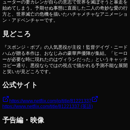
ューターの妻カレンが自らの意志で世界を滅ぼそうと暴走を
始めてしまう。予期せぬ事態に直面した二人の奇妙な愛の行
方と、世界滅亡の危機を描いたハチャメチャなアニメーショ
ン・アドベンチャーです。
見どころ
『スポンジ・ボブ』の人気悪役が主役！監督デイヴ・ニード
ハムが贈る本作は、おなじみの豪華声優陣が集結。「ヒーロ
ーが必要な時に現れたのはヴィランだった」というキャッチ
コピー通り、悪役ならではの視点で描かれる予測不能な展開
と笑いが見どころです。
公式サイト
https://www.netflix.com/jp/title/81221337
https://www.netflix.com/title/81221337
(英語)
予告編・映像