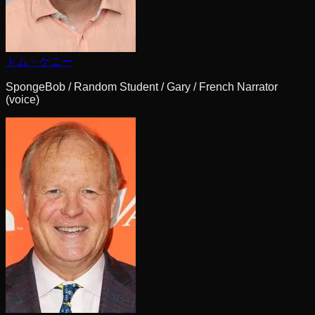
トム・ケニー
SpongeBob / Random Student / Gary / French Narrator
(voice)