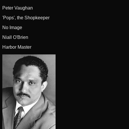
Peter Vaughan
'Pops', the Shopkeeper
No Image
Niall O'Brien
Harbor Master