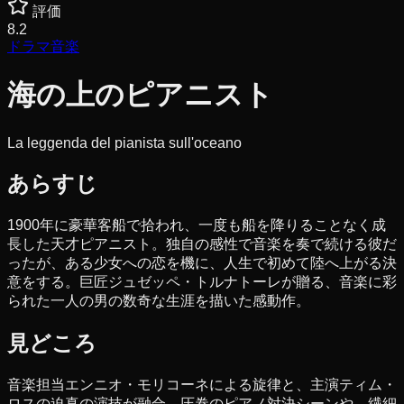
評価
8.2
ドラマ
音楽
海の上のピアニスト
La leggenda del pianista sull'oceano
あらすじ
1900年に豪華客船で拾われ、一度も船を降りることなく成
長した天才ピアニスト。独自の感性で音楽を奏で続ける彼だ
ったが、ある少女への恋を機に、人生で初めて陸へ上がる決
意をする。巨匠ジュゼッペ・トルナトーレが贈る、音楽に彩
られた一人の男の数奇な生涯を描いた感動作。
見どころ
音楽担当エンニオ・モリコーネによる旋律と、主演ティム・
ロスの迫真の演技が融合。圧巻のピアノ対決シーンや、繊細