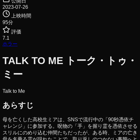
公開日
2023-07-26
上映時間
95
分
評価
7.1
ホラー
TALK TO ME トーク・トゥ・
ミー
Talk to Me
あらすじ
母を亡くした高校生ミアは、SNSで流行中の「90秒憑依チ
ャレンジ」に参加する。呪物の「手」を握り霊を憑依させる
スリルにのめり込む仲間たちだったが、ある時、ミアの亡き
母を名乗る霊が現れたことで、取り返しのつかない事態へと