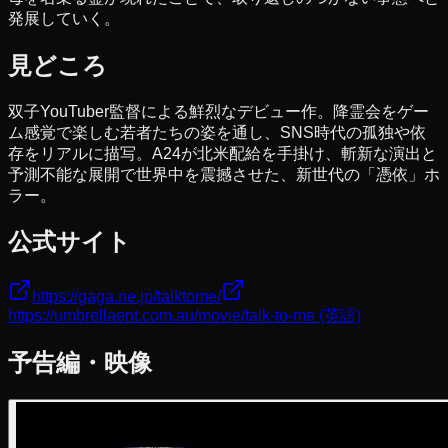
発展していく。
見どころ
双子YouTuber監督による鮮烈なデビュー作。降霊会をゲー
ム感覚で楽しむ若者たちの姿を通し、SNS時代の孤独や依
存をリアルに描写。A24が北米配給を手掛け、斬新な演出と
予測不能な展開で世界中を震撼させた、新世代の「憑依」ホ
ラー。
公式サイト
https://gaga.ne.jp/talktome/
https://umbrellaent.com.au/movie/talk-to-me
(英語)
予告編・映像