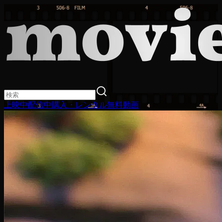
上映中
配信中
購入・レンタル
無料動画