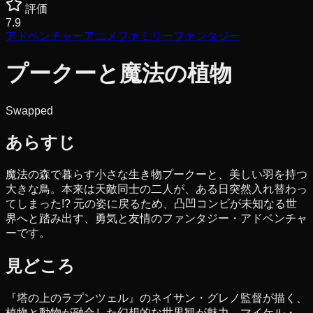
評価
7.9
アドベンチャー
アニメ
ファミリー
ファンタジー
プークーと魔法の植物
Swapped
あらすじ
魔法の森で暮らす小さな生き物プークーと、美しい羽を持つ
大きな鳥。本来は天敵同士の二人が、ある日突然入れ替わっ
てしまった!? 元の姿に戻るため、凸凹コンビが未知なる世
界へと踏み出す、勇気と友情のファンタジー・アドベンチャ
ーです。
見どころ
『塔の上のラプンツェル』のネイサン・グレノ監督が描く、
植物と動物が融合した幻想的な世界観が魅力。マイケル・