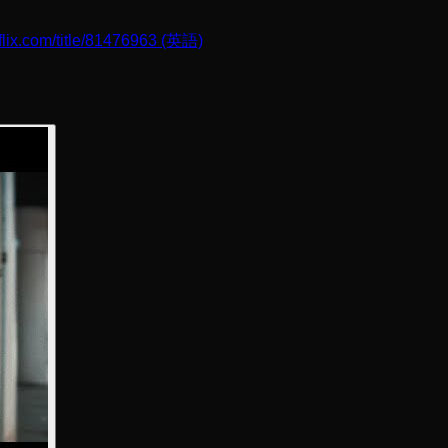
flix.com/title/81476963
(英語)