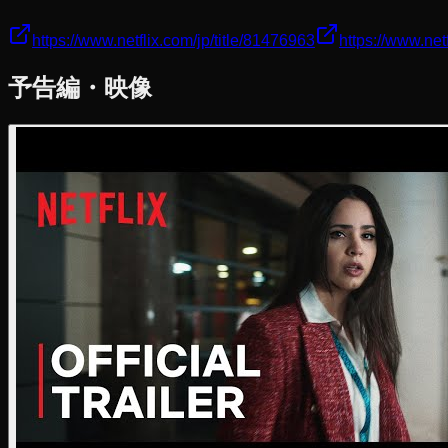
https://www.netflix.com/jp/title/81476963
https://www.net
予告編・映像