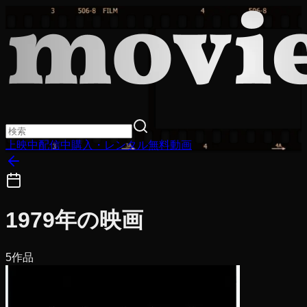
上映中
配信中
購入・レンタル
無料動画
1979
年の映画
5
作品