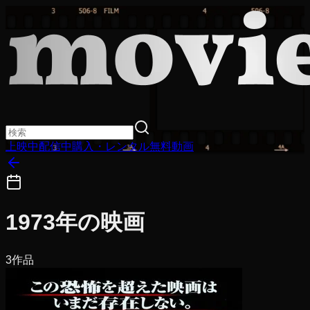
上映中
配信中
購入・レンタル
無料動画
1973
年の映画
3
作品