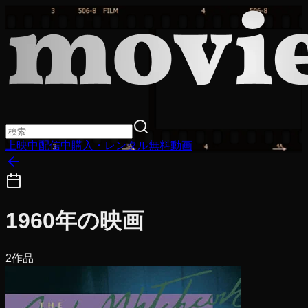
上映中
配信中
購入・レンタル
無料動画
1960
年の映画
2
作品