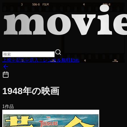
上映中
配信中
購入・レンタル
無料動画
1948
年の映画
1
作品