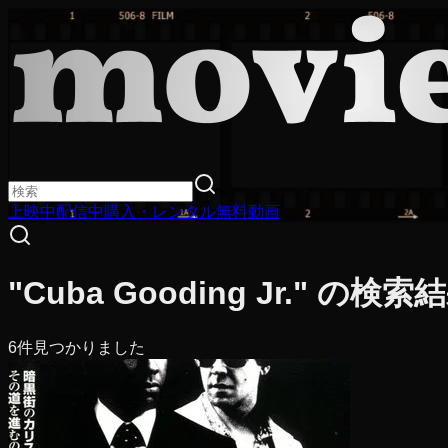
上映中
配信中
購入・レンタル
無料動画
"Cuba Gooding Jr." の検索
6
件見つかりました