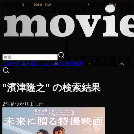
上映中
配信中
購入・レンタル
無料動画
"濱津隆之" の検索結果
2
件見つかりました