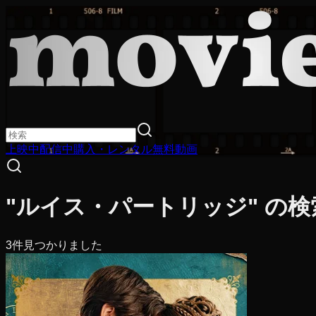
上映中
配信中
購入・レンタル
無料動画
"ルイス・パートリッジ" の検
3
件見つかりました