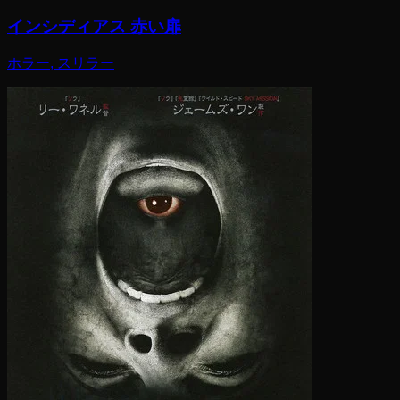
インシディアス 赤い扉
ホラー, スリラー