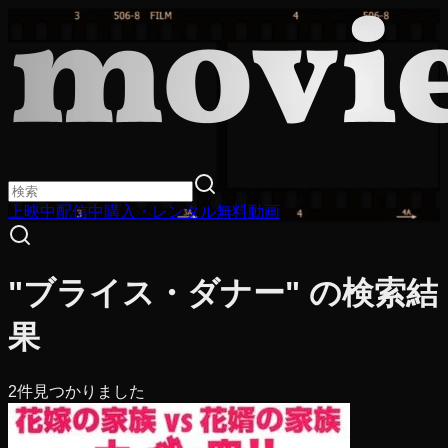
上映中
配信中
購入・レンタル
無料動画
"ブライス・ダナー" の検索結
果
2
件見つかりました