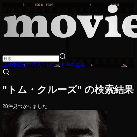
上映中
配信中
購入・レンタル
無料動画
"トム・クルーズ" の検索結果
28
件見つかりました