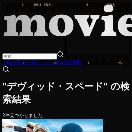
上映中
配信中
購入・レンタル
無料動画
"デヴィッド・スペード" の検
索結果
2
件見つかりました