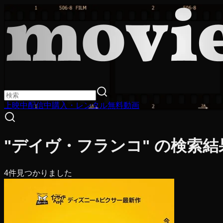
上映中
配信中
購入・レンタル
無料動画
"デイヴ・フランコ" の検索結
4
件見つかりました