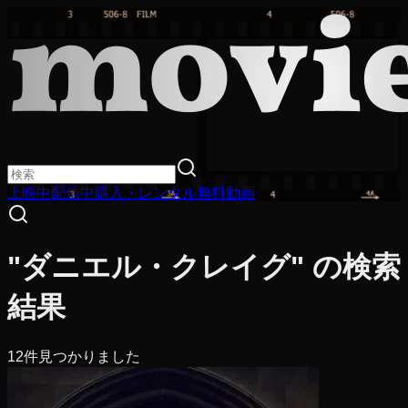
上映中
配信中
購入・レンタル
無料動画
"ダニエル・クレイグ" の検索
結果
12
件見つかりました