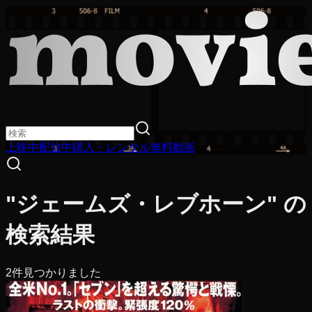
上映中
配信中
購入・レンタル
無料動画
"ジェームズ・レブホーン" の
検索結果
2
件見つかりました