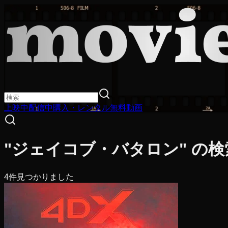
上映中
配信中
購入・レンタル
無料動画
"ジェイコブ・バタロン" の
4
件見つかりました