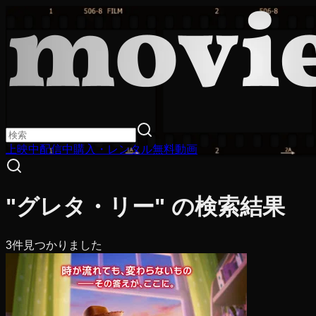
上映中
配信中
購入・レンタル
無料動画
"グレタ・リー" の検索結果
3
件見つかりました