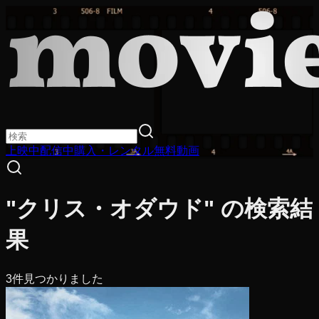
上映中
配信中
購入・レンタル
無料動画
"クリス・オダウド" の検索結
果
3
件見つかりました