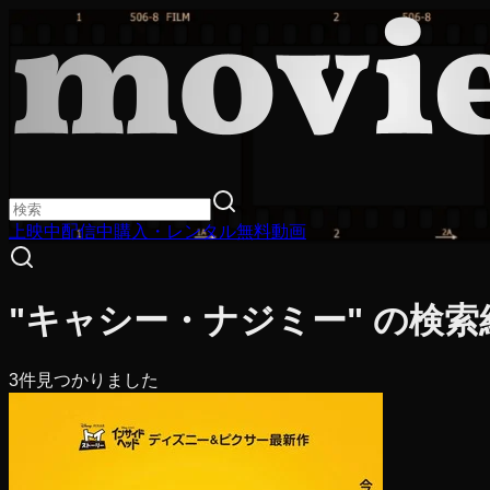
上映中
配信中
購入・レンタル
無料動画
"キャシー・ナジミー" の検索
3
件見つかりました