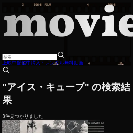
上映中
配信中
購入・レンタル
無料動画
"アイス・キューブ" の検索結
果
3
件見つかりました